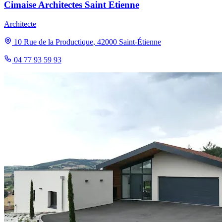
Cimaise Architectes Saint Etienne
Architecte
10 Rue de la Productique, 42000 Saint-Étienne
04 77 93 59 93