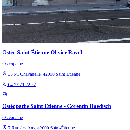
Ostéo Saint Étienne Olivier Ravel
Ostéopathe
35 Pl. Chavanelle, 42000 Saint-Étienne
04 77 21 22 22
Ostéopathe Saint Etienne - Corentin Raedisch
Ostéopathe
7 Rue des Arts, 42000 Saint-Étienne