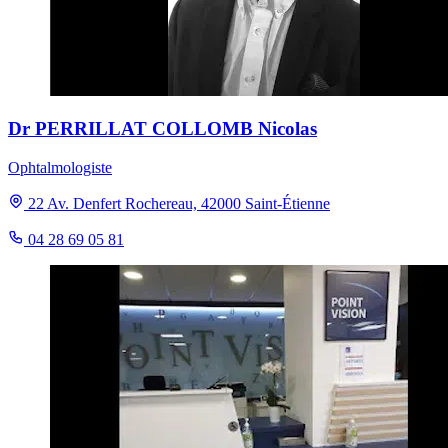
Dr PERRILLAT COLLOMB Nicolas
Ophtalmologiste
22 Av. Denfert Rochereau, 42000 Saint-Étienne
04 28 69 05 81