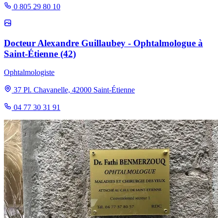
0 805 29 80 10
Docteur Alexandre Guillaubey - Ophtalmologue à
Saint-Étienne (42)
Ophtalmologiste
37 Pl. Chavanelle, 42000 Saint-Étienne
04 77 30 31 91