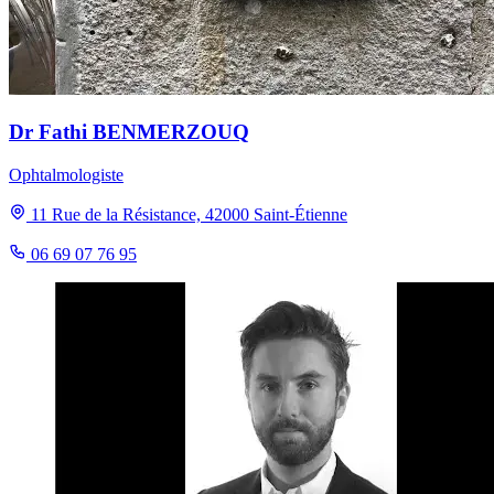
Dr Fathi BENMERZOUQ
Ophtalmologiste
11 Rue de la Résistance, 42000 Saint-Étienne
06 69 07 76 95