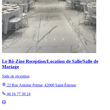
Le Bô-Zine Reception/Location de Salle/Salle de
Mariage
Salle de réception
22 Rue Antoine Primat, 42000 Saint-Étienne
06 16 77 39 24