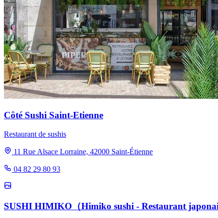
Côté Sushi Saint-Etienne
Restaurant de sushis
11 Rue Alsace Lorraine, 42000 Saint-Étienne
04 82 29 80 93
SUSHI HIMIKO（Himiko sushi - Restaurant japonais